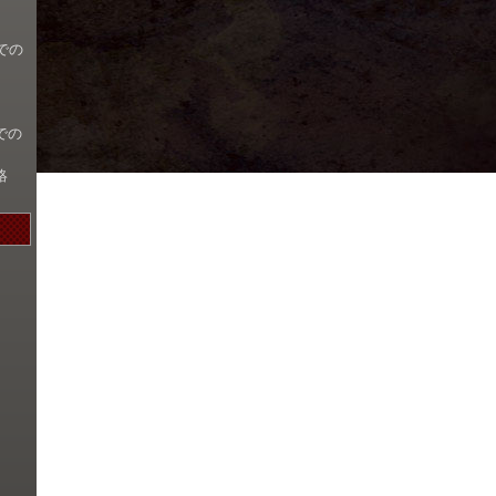
での
での
絡