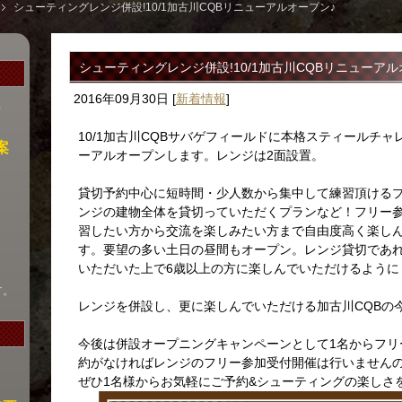
シューティングレンジ併設!10/1加古川CQBリニューアルオープン♪
シューティングレンジ併設!10/1加古川CQBリニューアル
2016年09月30日
[
新着情報
]
）
10/1加古川CQBサバゲフィールドに本格スティールチ
案
ーアルオープンします。レンジは2面設置。
貸切予約中心に短時間・少人数から集中して練習頂ける
ンジの建物全体を貸切っていただくプランなど！フリー
習したい方から交流を楽しみたい方まで自由度高く楽し
す。要望の多い土日の昼間もオープン。レンジ貸切であ
いただいた上で6歳以上の方に楽しんでいただけるように
す。
レンジを併設し、更に楽しんでいただける加古川CQBの
今後は併設オープニングキャンペーンとして1名からフリ
約がなければレンジのフリー参加受付開催は行いません
ぜひ1名様からお気軽にご予約&シューティングの楽しさ