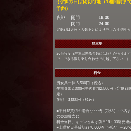
予約0の日は貸切可能（1週間前ま
予約）
夜戦
開門
18:30
閉門
24:00
定例戦は天候・人数不足により中止の可能性あ
駐車場
20台程度（駐車出来る台数には限りがあります
で、できる限り乗り合わせでお越し下さい。）
料金
男女共一律 3,500円（税込）
午前参加2,000円午後参加2,500円（定例戦
定）
夜戦 3,000円（税込）
■平日昼貸切の場合7,000円（税込）～2名
の参加費含む
料金当日、キャンセルは前日19：00迄要連
■土曜祝日昼貸切戦70,000円（税込）～20