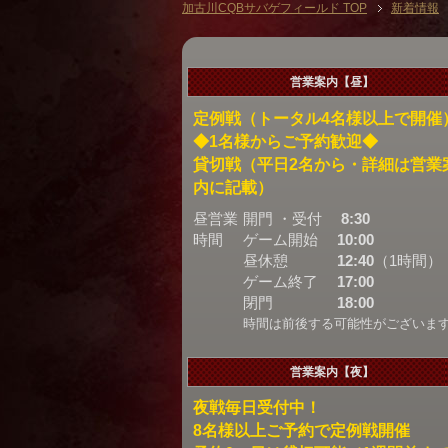
加古川CQBサバゲフィールド TOP
新着情報
営業案内【昼】
定例戦（トータル4名様以上で開催
◆1名様からご予約歓迎◆
貸切戦（平日2名から・詳細は営業
内に記載）
昼営業
開門 ・受付
8:30
時間
ゲーム開始
10:00
昼休憩
12:40
（1時間）
ゲーム終了
17:00
閉門
18:00
時間は前後する可能性がございま
営業案内【夜】
夜戦毎日受付中！
8名様以上ご予約で定例戦開催