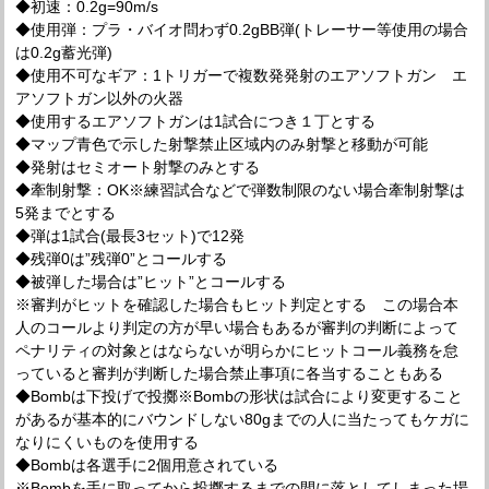
◆初速：0.2g=90m/s
◆使用弾：プラ・バイオ問わず0.2gBB弾(トレーサー等使用の場合
は0.2g蓄光弾)
◆使用不可なギア：1トリガーで複数発発射のエアソフトガン エ
アソフトガン以外の火器
◆使用するエアソフトガンは1試合につき１丁とする
◆マップ青色で示した射撃禁止区域内のみ射撃と移動が可能
◆発射はセミオート射撃のみとする
◆牽制射撃：OK※練習試合などで弾数制限のない場合牽制射撃は
5発までとする
◆弾は1試合(最長3セット)で12発
◆残弾0は”残弾0”とコールする
◆被弾した場合は”ヒット”とコールする
※審判がヒットを確認した場合もヒット判定とする この場合本
人のコールより判定の方が早い場合もあるが審判の判断によって
ペナリティの対象とはならないが明らかにヒットコール義務を怠
っていると審判が判断した場合禁止事項に各当することもある
◆Bombは下投げで投擲※Bombの形状は試合により変更すること
があるが基本的にバウンドしない80gまでの人に当たってもケガに
なりにくいものを使用する
◆Bombは各選手に2個用意されている
※Bombを手に取ってから投擲するまでの間に落としてしまった場