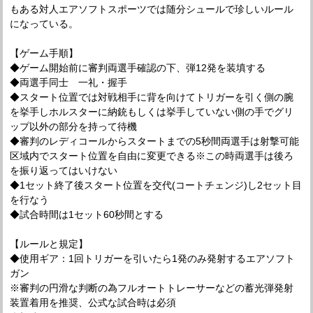
もある対人エアソフトスポーツでは随分シュールで珍しいルール
になっている。
【ゲーム手順】
◆ゲーム開始前に審判両選手確認の下、弾12発を装填する
◆両選手同士 一礼・握手
◆スタート位置では対戦相手に背を向けてトリガーを引く側の腕
を挙手しホルスターに納銃もしくは挙手していない側の手でグリ
ップ以外の部分を持って待機
◆審判のレディコールからスタートまでの5秒間両選手は射撃可能
区域内でスタート位置を自由に変更できる※この時両選手は後ろ
を振り返ってはいけない
◆1セット終了後スタート位置を交代(コートチェンジ)し2セット目
を行なう
◆試合時間は1セット60秒間とする
【ルールと規定】
◆使用ギア：1回トリガーを引いたら1発のみ発射するエアソフト
ガン
※審判の円滑な判断の為フルオートトレーサーなどの蓄光弾発射
装置着用を推奨、公式な試合時は必須