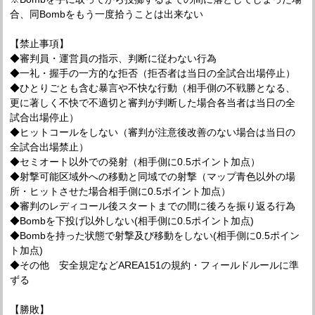
合、同Bombをもう一度拾うことは出来ない
【禁止事項】
◆審判員・運営員の指示、判断に従わない行為
◆一礼・握手の一方的な拒否（拒否者は当日の全試合出場停止）
◆ひとりごとも含む暴言や不快な行動（相手側の不戦勝となる、
更に著しく不快で不適切と審判が判断した場合各当者は当日の全
試合出場停止）
◆ヒットコールをしない（審判が注意後改善のない場合は当日の
全試合出場禁止）
◆セミオート以外での発射（相手側に0.5ポイント加点）
◆射撃可能区域外への移動と同域での射撃（マップ青色以外の場
所・ヒットさせた場合相手側に0.5ポイント加点）
◆審判のレディコール後スタートまでの間に後ろを振り返る行為
◆Bombを下投げ以外しない(相手側に0.5ポイント加点)
◆Bombを持った状態で射撃及び移動をしない(相手側に0.5ポイン
ト加点)
◆その他 安全規定などAREA151の規約・フィールドルールに準
ずる
【勝敗】