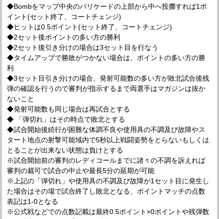
◆Bombをマップ中央のバリケードの上部から中へ投擲すれば1ポ
イント(セット終了、コートチェンジ)
◆ヒットは0.5ポイント(セット終了、コートチェンジ)
◆2セット後ポイントの多い方の勝利
◆2セット後引き分けの場合は3セット目を行なう
◆タイムアップで勝敗がつかない場合は、ポイントの多い方の勝
利
◆3セット目引き分けの場合、発射可能数の多い方が敗北試合後残
弾の確認を行うので審判が指示するまで両選手はマガジンは抜か
ないこと
◆発射可能数も同じ場合は再試合とする
◆ 「弾切れ」はその時点で敗北とする
◆試合開始後続行が困難な体調不良や使用具の不調及び故障やス
タート地点の射撃可能域内で5秒以上戦闘姿勢をとらないもしくは
とることが出来ない状態は負けとする
※試合開始前の審判のレディコールまでに諸々の不調を訴えれば
審判の裁可で試合の中止や最長5分の延期が可能
※上記の「弾切れ」や使用具の不調及び故障が1セット目に発生し
た場合はその場で試合終了し敗北となる、ポイントマッチの点数
表記は1‐0となる
※公式戦などでの点数記載は最終0.5ポイント×0ポイントや残弾数