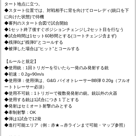
タート地点に立つ。
◆スタート位置では、対戦相手に背を向けてローレディ(銃口を下
に向けた状態)で待機
◆審判のスタート合図で試合開始
◆1セット終了後すぐポジションチェンジし2セット目を行なう
◆試合時間は1セット60秒間とする(コートチェンジ含まず)
◆残弾0は”残弾0”とコールする
◆被弾した場合は”ヒット”とコールする
【ルールと規定】
◆使用銃：1回トリガーを引いたら一発のみ発射する銃
◆初速：0.2g=90m/s
◆使用弾：使用弾は、G&G バイオトレーサーBB弾 0.20g（フルオ
ートトレーサー必須）
◆使用不可銃：1トリガーで複数発発射の銃。銃以外の火器
◆使用する銃は1試合につき１丁とする
◆発射はセミオート射撃のみとする
◆牽制射撃：OK
◆弾は1試合で12発
◆進行可能エリア（例：赤★→赤ラインまで可能・マップ参照）