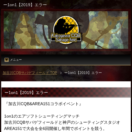
ー1on1【2019】エラー
メニュー
加古川CQBサバゲフィールド TOP
ー1on1【2019】エラー
ー1on1【2019】エラー
『加古川CQB&AREA151コラボイベント』
1on1のエアソフトシューティングマッチ
加古川CQBサバゲフィールドと神戸のシューティングスタジオ
AREA151で大会を全6回開催し年間でポイントを競う。