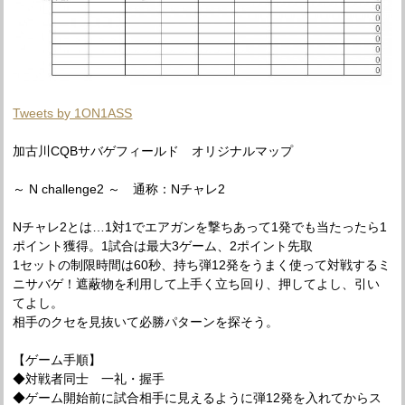
Tweets by 1ON1ASS
加古川CQBサバゲフィールド オリジナルマップ
～ N challenge2 ～ 通称：Nチャレ2
Nチャレ2とは…1対1でエアガンを撃ちあって1発でも当たったら1
ポイント獲得。1試合は最大3ゲーム、2ポイント先取
1セットの制限時間は60秒、持ち弾12発をうまく使って対戦するミ
ニサバゲ！遮蔽物を利用して上手く立ち回り、押してよし、引い
てよし。
相手のクセを見抜いて必勝パターンを探そう。
【ゲーム手順】
◆対戦者同士 一礼・握手
◆ゲーム開始前に試合相手に見えるように弾12発を入れてからス