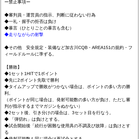
ー禁止事項ー
◆審判員・運営員の指示、判断に従わない行為
◆一礼・握手の拒否は負け
◆暴言（ひとりごとの暴言も含む）
◆走りながらの射撃
◆その他 安全規定・装備など加古川CQB・AREA151の規約・フ
ィールドルールに準ずる。
【勝敗】
◆1セット1HITで1ポイント
◆先に2ポイント先取で勝利
◆タイムアップで勝敗がつかない場合は、ポイントの多い方の勝
利。
（ポイントが同じ場合は、発射可能数の多い方が負け、ただし審
判が指示するまでマガジンをぬかない）
◆2セット後、引き分けの場合は、3セット目を行なう。
◆ 「弾切れ」は負けとする。
◆試合開始後「続行が困難な使用具の不調及び故障」は負けとす
る
◆発射可能数も同じ場合は再試合とする