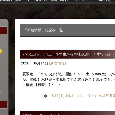
営業案内・料金
マップ&サバゲー動画
屋内シューティング
施設予約
「新着情報」の記事一覧
）
案
7/25(土)＆8/8（土）小学生から単独参加OK！水てっぽ
2026年06月14日
[
新着情報
]
夏限定！「水てっぽう戦」開催！ 7/25(土) & 8/8(土
ル、開戦！ 水鉄砲＋水風船でずぶ濡れ必至！ 親子でも、
ト概要 【日時】7・・・
す。
「7/25(土)＆8/8（土）小学生から単