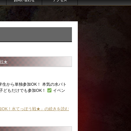
お問い合わせ
アクセス
う戦★
)｜小学生から単独参加OK！ 本気の水バト
子どもだけでも参加OK！
イベン
独参加OK！水てっぽう戦★」の続きを読む