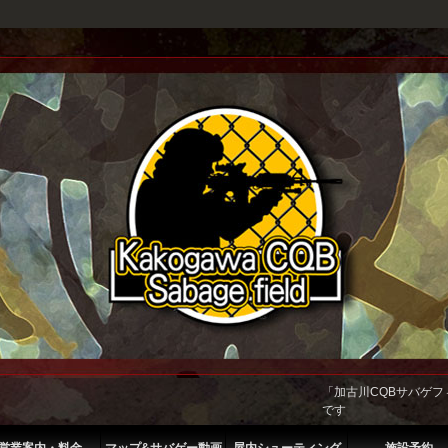
「加古川CQBサバゲ
です