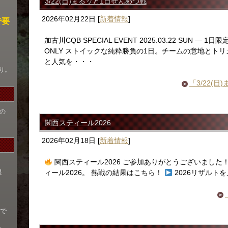
3/22(日)まるッと1日せんめつ戦
2026年02月22日
[
新着情報
]
で要
加古川CQB SPECIAL EVENT 2025.03.22 SUN 
ONLY ストイックな純粋勝負の1日。チームの意地とト
と人気を・・・
り。
「3/22(
の
関西スティール2026
2026年02月18日
[
新着情報
]
関西スティール2026 ご参加ありがとうございました
限
ィール2026。 熱戦の結果はこちら！
2026リザルト
まで