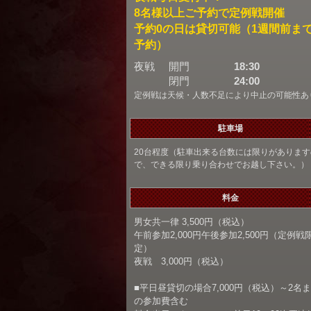
8名様以上ご予約で定例戦開催
予約0の日は貸切可能（1週間前ま
予約）
夜戦
開門
18:30
閉門
24:00
定例戦は天候・人数不足により中止の可能性あ
駐車場
20台程度（駐車出来る台数には限りがあります
で、できる限り乗り合わせでお越し下さい。）
料金
男女共一律 3,500円（税込）
午前参加2,000円午後参加2,500円（定例戦
定）
夜戦 3,000円（税込）
■平日昼貸切の場合7,000円（税込）～2名
の参加費含む