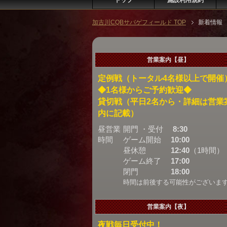
トップ
施設利用規約
加古川CQBサバゲフィールド TOP
新着情報
営業案内【昼】
定例戦（トータル4名様以上で開催
◆1名様からご予約歓迎◆
貸切戦（平日2名から・詳細は営業
内に記載）
昼営業
開門 ・受付
8:30
時間
ゲーム開始
10:00
昼休憩
12:40
（1時間）
ゲーム終了
17:00
閉門
18:00
時間は前後する可能性がございま
営業案内【夜】
夜戦毎日受付中！