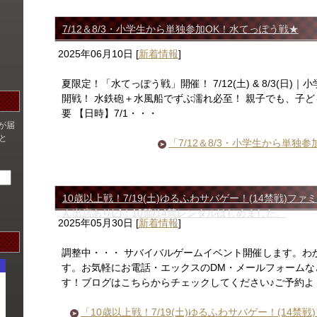
7/12＆8/3・小学生から単独参加OK！水てっぽう戦★
2025年06月10日
[
新着情報
]
夏限定！「水てっぽう戦」開催！ 7/12(土) & 8/3(日
開戦！ 水鉄砲＋水風船でずぶ濡れ必至！ 親子でも、子ど
要 【日時】7/1・・・
が届
と
「7/12＆8/3・小学生から単
10歳以上戦！7/19(土)ゆるふわサバゲー！(14禁戦)ファ
ん出店あり〼！10禁/14禁レンタルはじめました。
2025年05月30日
[
新着情報
]
調整中・・・ サバイバルゲームイベント開催します。わ
す。お気軽にお電話・エックスのDM・メールフォームな
す！ブログはこちらからチェックしてください♪ご予約よ
「10歳以上戦！7/19(土)ゆるふわサバゲー！(14禁戦