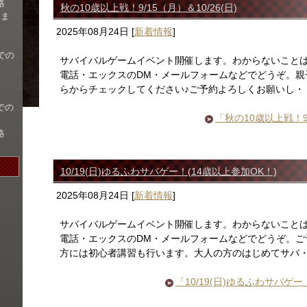
絡
秋の10歳以上戦！9/15（月）＆10/26(日)
名ま
2025年08月24日
[
新着情報
]
での
サバイバルゲームイベント開催します。わからないこと
電話・エックスのDM・メールフォームなどでどうぞ。親
らからチェックしてください♪ご予約よろしくお願いし・
での
「秋の10歳以上戦！9
絡
10/19(日)ゆるふわサバゲー！(14歳以上参加OK！)
2025年08月24日
[
新着情報
]
サバイバルゲームイベント開催します。わからないこと
電話・エックスのDM・メールフォームなどでどうぞ。ご
方には初心者講習も行います。大人の方のはじめてサバ
「10/19(日)ゆるふわサバゲ