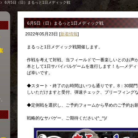
6月5日（日）まるっと1日メディック戦
6月5日（日）まるっと1日メディック戦
2022年05月23日
[
新着情報
]
）
まるっと1日メディック戦開催します。
案
作戦を考えて対戦、当フィールドで一番楽しいとのお声
本として1日サバイバルゲームを進行します！も―メディ
ば幸いです。
◆スタート・終了のお時間はいつも通りです。8：30開門～
しいただけますと受付、弾速チェック、ブリーフィング
す。
◆定例戦を選択し、ご予約フォームから早めのご予約お
戦略的なサバゲー、ご期待ください(^_^)/