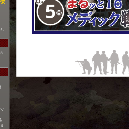
で要
り。
の
限
まで
絡
名ま