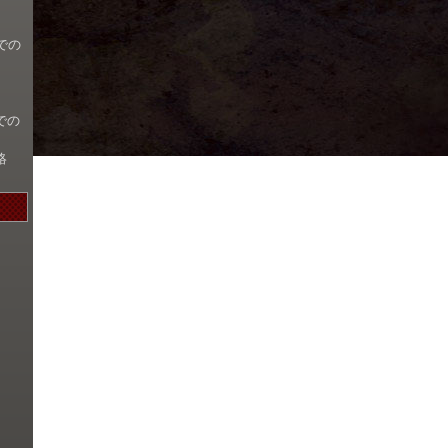
での
での
絡