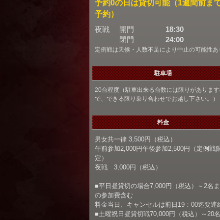
予約0の日は貸切可能（1週間前ま
予約）
夜戦
開門
18:30
閉門
24:00
定例戦は天候・人数不足により中止の可能性あ
駐車場
20台程度（駐車出来る台数には限りがあります
で、できる限り乗り合わせでお越し下さい。）
料金
男女共一律 3,500円（税込）
午前参加2,000円午後参加2,500円（定例戦
定）
夜戦 3,000円（税込）
■平日昼貸切の場合7,000円（税込）～2名
の参加費含む
料金当日、キャンセルは前日19：00迄要連
■土曜祝日昼貸切戦70,000円（税込）～20