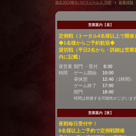
加古川CQBサバゲフィールド TOP
新着情報
営業案内【昼】
定例戦（トータル4名様以上で開催
◆1名様からご予約歓迎◆
貸切戦（平日2名から・詳細は営業
内に記載）
昼営業
開門 ・受付
8:30
時間
ゲーム開始
10:00
昼休憩
12:40
（1時間）
ゲーム終了
17:00
閉門
18:00
時間は前後する可能性がございま
営業案内【夜】
夜戦毎日受付中！
8名様以上ご予約で定例戦開催