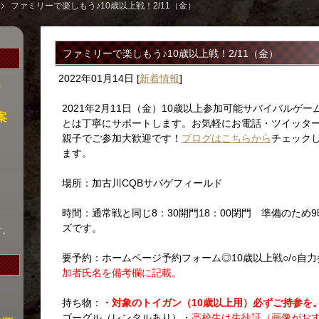
ファミリーで楽しもう♪10歳以上戦！2/11（金）
ファミリーで楽しもう♪10歳以上戦！2/11（金）
2022年01月14日
[
新着情報
]
）
2021年2月11日（金）10歳以上参加可能サバイバルゲ
案
とは丁寧にサポートします。お気軽にお電話・ツイッター
親子でご参加大歓迎です！
ブログはこちらから
チェック
ます。
場所：加古川CQBサバゲフィールド
時間：通常戦と同じ8：30開門18：00閉門 準備のた
ズです。
す。
要予約：ホームページ予約フォーム◎10歳以上戦○/○自力
加者氏名を備考欄に記載。
持ち物：
・対象のトイガン（10歳以上用）必ずご持参を
ゴーグル（レンタルあり）・
高校生は生徒証（画像がお