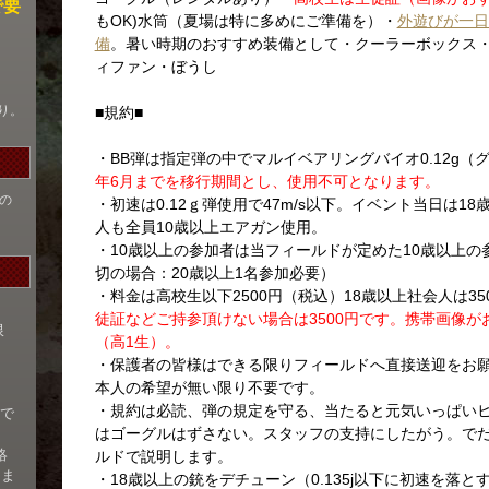
で要
もOK)水筒（夏場は特に多めにご準備を）・
外遊びが一日
備
。暑い時期のおすすめ装備として・クーラーボックス
ィファン・ぼうし
り。
■規約■
・BB弾は指定弾の中でマルイベアリングバイオ0.12g（
年6月までを移行期間とし、使用不可となります。
の
・初速は0.12ｇ弾使用で47m/s以下。イベント当日は
人も全員10歳以上エアガン使用。
・10歳以上の参加者は当フィールドが定めた10歳以上
切の場合：20歳以上1名参加必要）
・料金は高校生以下2500円（税込）18歳以上社会人は35
徒証などご持参頂けない場合は3500円です。携帯画像
限
（高1生）。
・保護者の皆様はできる限りフィールドへ直接送迎をお
本人の希望が無い限り不要です。
・規約は必読、弾の規定を守る、当たると元気いっぱい
まで
はゴーグルはずさない。スタッフの支持にしたがう。でだ
絡
ルドで説明します。
名ま
・18歳以上の銃をデチューン（0.135j以下に初速を落