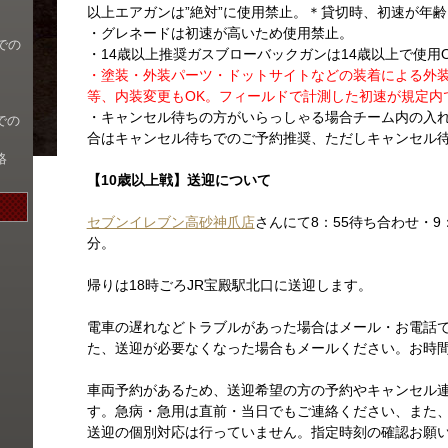
以上エアガンは”絶対”に使用禁止。＊貸切時、初速が年
・グレネードは初速が高いため使用禁止。
での
・14歳以上推奨ガスブローバックガンは14歳以上で使用
・塗装・外装パーツ・ドットサイトなどの装着による外装
等、内装変更もOK。フィールドで計測した初速が規定内
・キャンセル待ちの方がいらっしゃる場合チーム内の入れ
での
合はキャンセル待ちでのご予約推奨、ただしキャンセル
絡
【10歳以上戦】送迎について
セブンイレブン高砂神爪店
さんにて8：55待ち合わせ・9
分。
帰りは18時ごろJR宝殿駅北口に送迎します。
電車の遅れなどトラブルがあった場合はメール・お電話
た、送迎が必要なくなった場合もメールください。お時
車両予約があるため、送迎希望の方の予約やキャンセル連
す。急病・急用は直前・当日でもご連絡ください、また
送迎の個別対応は行っていません。指定時刻の確認お願