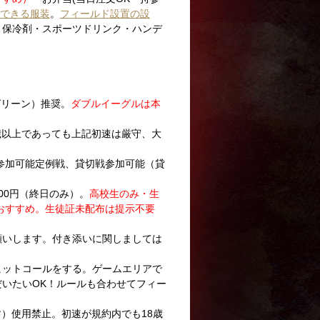
できる服装
。
フィールド設置の設
・保冷剤・スポーツドリンク・ハンデ
グリーン）推奨。
ダブルイーグルは本
18歳以上であっても上記初速は厳守、大
の参加可能定例戦、貸切戦参加可能（貸
00円（終日のみ）。
高校生のみ・生
がおすすめ。生徒証未配布は提示不要
願いします。付き添いに関しましては
ヒットコールをする。ゲームエリアで
いたいOK！ルールも合わせてフィー
とす）使用禁止。初速が規約内でも18歳