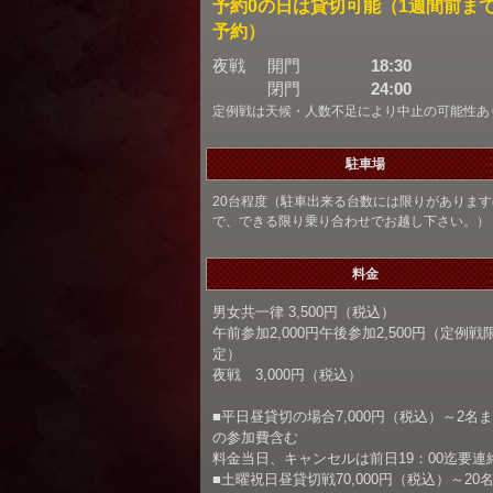
予約0の日は貸切可能（1週間前ま
予約）
夜戦
開門
18:30
閉門
24:00
定例戦は天候・人数不足により中止の可能性あ
駐車場
20台程度（駐車出来る台数には限りがあります
で、できる限り乗り合わせでお越し下さい。）
料金
男女共一律 3,500円（税込）
午前参加2,000円午後参加2,500円（定例戦
定）
夜戦 3,000円（税込）
■平日昼貸切の場合7,000円（税込）～2名
の参加費含む
料金当日、キャンセルは前日19：00迄要連
■土曜祝日昼貸切戦70,000円（税込）～20