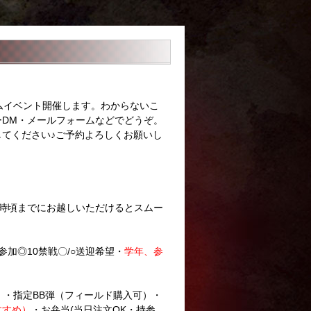
ームイベント開催します。わからないこ
DM・メールフォームなどでどうぞ。
してください♪ご予約よろしくお願いし
め9時頃までにお越しいただけるとスムー
参加◎10禁戦〇/○送迎希望・
学年、参
。
・指定BB弾（フィールド購入可）・
すすめ）
・お弁当(当日注文OK・持参