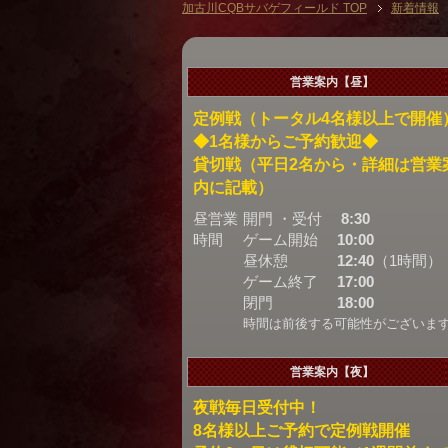
加古川CQBサバゲフィールド TOP
新着情報
営業案内【昼】
定例戦（トータル4名様以上で開催
◆1名様からご予約歓迎◆
貸切戦（平日2名から・詳細は営業
内に記載）
昼営業
開門 ・受付
8:30
時間
ゲーム開始
10:00
昼休憩
12:40
（1時間）
ゲーム終了
17:00
閉門
18:00
時間は前後する可能性がございま
営業案内【夜】
夜戦毎日受付中！
8名様以上ご予約で定例戦開催